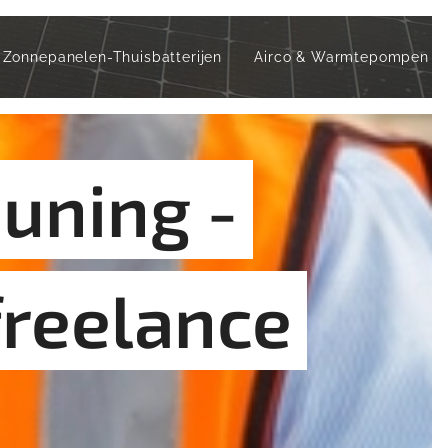
Zonnepanelen-Thuisbatterijen
Airco & Warmtepompen
uning -
reelance