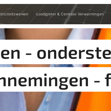
ktriciteitswerken
Loodgieter & Centrale Verwarmingen
ten - onderste
nnemingen - f