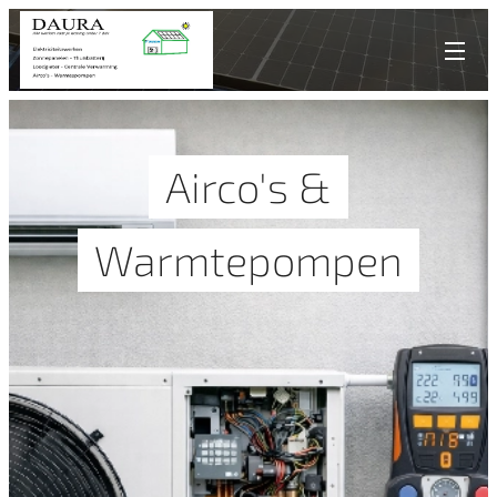
Airco's &
Warmtepompen