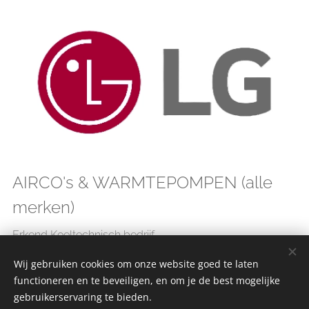
AIRCO's & WARMTEPOMPEN (alle
merken)
Erkend Koeltechnisch bedrijf.
Erkend koeltechnicus.
Wij gebruiken cookies om onze website goed te laten
functioneren en te beveiligen, en om je de best mogelijke
Erkend RESCert installateur WARMTEPOMPEN.
gebruikerservaring te bieden.